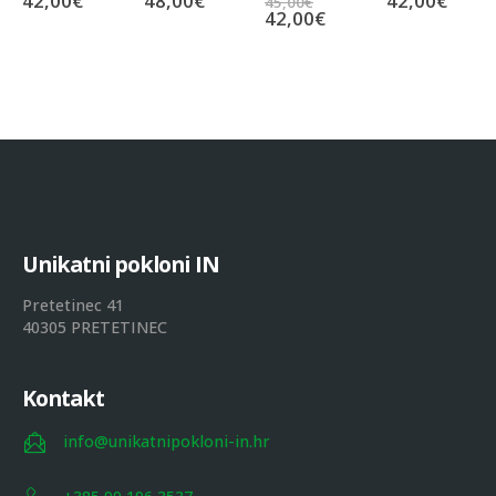
42,00
€
48,00
€
42,00
€
45,00
€
42,00
€
U
n
i
k
a
t
n
i
p
o
k
l
o
n
i
I
N
Pretetinec 41
40305 PRETETINEC
Kontakt
info@unikatnipokloni-in.hr