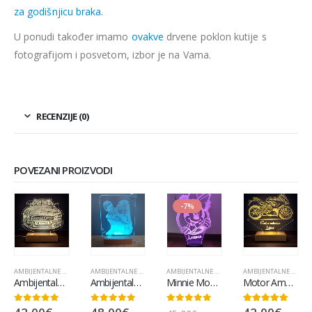
za godišnjicu braka.
U ponudi također imamo
ovakve
drvene poklon kutije s
fotografijom i posvetom, izbor je na Vama.
RECENZIJE (0)
POVEZANI PROIZVODI
-7%
AMBIJENTALNE LAMPE
AMBIJENTALNE LAMPE
,
POPULARNO
,
RAZNO
AMBIJENTALNE LAMPE
,
POPULARNO
AMBIJENTALNE LAMPE
Ambijentalna lampa auto
Ambijentalna Lampa Ljubav
Minnie Mouse ambijentalna lampa
Motor Ambijentalna Lampa
0
out of 5
0
out of 5
0
out of 5
5.00
out of 5