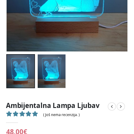
Ambijentalna Lampa Ljubav
( Još nema recenzija. )
0
out of 5
48,00
€