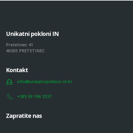
U
n
i
k
a
t
n
i
p
o
k
l
o
n
i
I
N
Pretetinec 41
40305 PRETETINEC
Kontakt
info@unikatnipokloni-in.hr
+385 99 196 3537
Zapratite nas