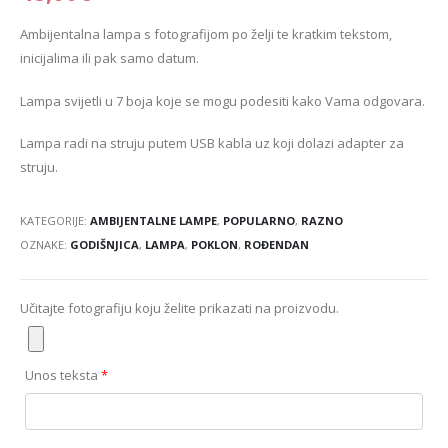
Ambijentalna lampa s fotografijom po želji te kratkim tekstom,
inicijalima ili pak samo datum.
Lampa svijetli u 7 boja koje se mogu podesiti kako Vama odgovara.
Lampa radi na struju putem USB kabla uz koji dolazi adapter za
struju.
KATEGORIJE:
AMBIJENTALNE LAMPE
,
POPULARNO
,
RAZNO
OZNAKE:
GODIŠNJICA
,
LAMPA
,
POKLON
,
ROĐENDAN
Učitajte fotografiju koju želite prikazati na proizvodu.
Unos teksta
*