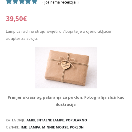
( Još nema recenzija. )
0
out of 5
39,50
€
Lampica radi na struju, svijetli u 7 boja te je u cijenu uključen
adapter za struju.
Primjer ukrasnog pakiranja za poklon. Fotografija služi kao
ilustracija
.
KATEGORIJE:
AMBIJENTALNE LAMPE
,
POPULARNO
OZNAKE:
IME
,
LAMPA
,
MINNIE MOUSE
,
POKLON