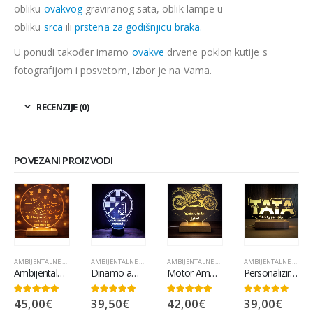
obliku
ovakvog
graviranog sata, oblik lampe u
obliku
srca
ili
prstena za godišnjicu braka.
U ponudi također imamo
ovakve
drvene poklon kutije s
fotografijom i posvetom, izbor je na Vama.
RECENZIJE (0)
POVEZANI PROIZVODI
AMBIJENTALNE LAMPE
,
POKLONI ZA SVETU POTVRDU/KRIZMU
AMBIJENTALNE LAMPE
,
POKLONI ZA TATU
,
POPULARNO
AMBIJENTALNE LAMPE
,
POPULARNO
,
POPULARNO
AMBIJENTALNE LAMPE
Ambijentalna lampa poklon za kuma
Dinamo ambijentalna lampa
Motor Ambijentalna Lampa
Personalizirani poklon za tatu LED lampa
45,00
€
39,50
€
42,00
€
39,00
€
5.00
out of 5
5.00
out of 5
5.00
out of 5
0
out of 5