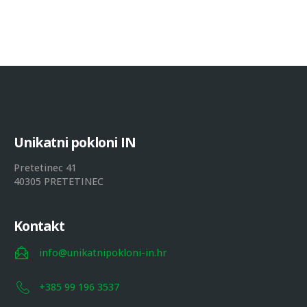
U
n
i
k
a
t
n
i
p
o
k
l
o
n
i
I
N
Pretetinec 41
40305 PRETETINEC
Kontakt
info@unikatnipokloni-in.hr
+385 99 196 3537