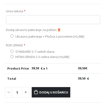
Unos teksta
*
Dodaj ukrasno pakiranje za poklon
Ukrasno pakiranje + Pločica s posvetom
[+5,00€]
ROK IZRADE
*
STANDARD 5-7 radnih dana
HITNA IZRADA 2-3 radna dana
[+6,00€]
Product Price
39,50
€ x 1
39,50
€
Total
39,50
€
DODAJ U KOŠARICU