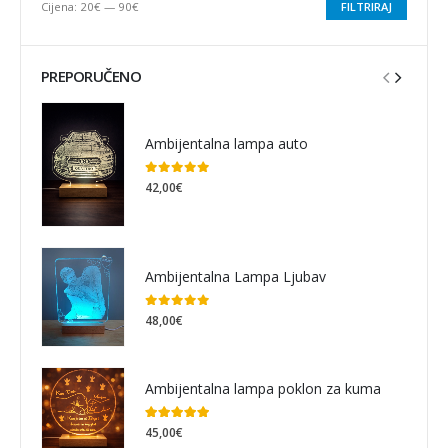
Cijena:
20€
—
90€
FILTRIRAJ
PREPORUČENO
Ambijentalna lampa auto
0
out of 5
42,00
€
Ambijentalna Lampa Ljubav
0
out of 5
48,00
€
Ambijentalna lampa poklon za kuma
5.00
out of 5
45,00
€