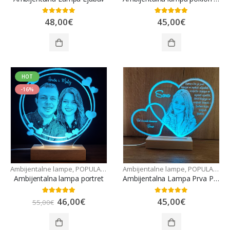
0
out of 5
5.00
out of 5
48,00
€
45,00
€
HOT
-16%
Ambijentalne lampe
,
POPULARNO
Ambijentalne lampe
,
POPULARNO
Ambijentalna lampa portret
Ambijentalna Lampa Prva Pričest/Krštenje/Sv. Potvrda
5.00
out of 5
0
out of 5
46,00
€
45,00
€
55,00
€