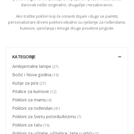
darovati nešto originalno, drugačije i nezaboravno.
Ako tražite poklon koji će ostaviti dojam i dugo se pamtiti,
personalizirani drveni pokloni idealno su rješenje za rođendane,
kumove, vjenčanja i mnoge druge posebne prigode.
KATEGORIJE
Ambijentalne lampe
(27)
Božić i Nova godina
(16)
Kutije za piće
(27)
Pitalice za kumove
(12)
Pokloni za mamu
(4)
Pokloni za rođendan
(41)
Pokloni za Svetu potvrdu/krizmu
(7)
Pokloni za tatu
(16)
Pokloni za učitelje, učiteljice, tete u vrtiću
(7)