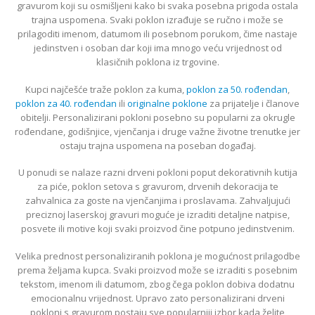
gravurom koji su osmišljeni kako bi svaka posebna prigoda ostala
trajna uspomena. Svaki poklon izrađuje se ručno i može se
prilagoditi imenom, datumom ili posebnom porukom, čime nastaje
jedinstven i osoban dar koji ima mnogo veću vrijednost od
klasičnih poklona iz trgovine.
Kupci najčešće traže poklon za kuma,
poklon za 50. rođendan
,
poklon za 40. rođendan
ili
originalne poklone
za prijatelje i članove
obitelji. Personalizirani pokloni posebno su popularni za okrugle
rođendane, godišnjice, vjenčanja i druge važne životne trenutke jer
ostaju trajna uspomena na poseban događaj.
U ponudi se nalaze razni drveni pokloni poput dekorativnih kutija
za piće, poklon setova s gravurom, drvenih dekoracija te
zahvalnica za goste na vjenčanjima i proslavama. Zahvaljujući
preciznoj laserskoj gravuri moguće je izraditi detaljne natpise,
posvete ili motive koji svaki proizvod čine potpuno jedinstvenim.
Velika prednost personaliziranih poklona je mogućnost prilagodbe
prema željama kupca. Svaki proizvod može se izraditi s posebnim
tekstom, imenom ili datumom, zbog čega poklon dobiva dodatnu
emocionalnu vrijednost. Upravo zato personalizirani drveni
pokloni s gravurom postaju sve popularniji izbor kada želite