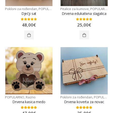
Pokloni za rođendan
,
POPULARNO
,
Razno
Pitalice za kumove
,
POPULARNO
,
R
Dječji sat
Drvena edukativna slagalica
0
out of 5
0
out of 5
48,00
€
25,00
€
POPULARNO
,
Razno
Pokloni za rođendan
,
POPULARNO
Drvena kasica medo
Drvena koverta za novac
5.00
out of 5
5.00
out of 5