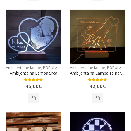
Ambijentalne lampe
,
POPULARNO
Ambijentalne lampe
,
POPULARNO
Ambijentalna Lampa Srca
Ambijentalna Lampa za narukvice s rodilišta
0
out of 5
0
out of 5
45,00
€
42,00
€