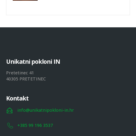
U
n
i
k
a
t
n
i
p
o
k
l
o
n
i
I
N
Pretetinec 41
40305 PRETETINEC
Kontakt
info@unikatnipokloni-in.hr
+385 99 196 3537