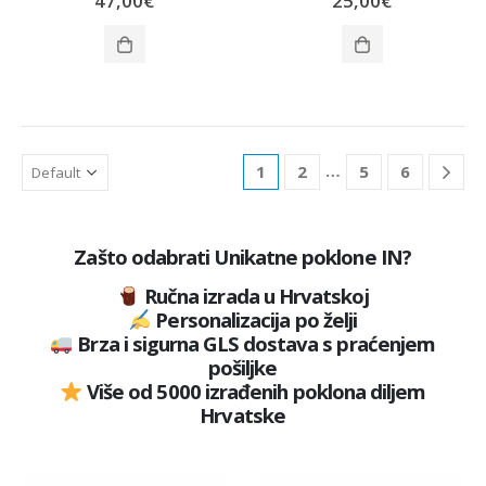
47,00
€
25,00
€
…
1
2
5
6
Zašto odabrati Unikatne poklone IN?
Ručna izrada u Hrvatskoj
Personalizacija po želji
Brza i sigurna GLS dostava s praćenjem
pošiljke
Više od 5000 izrađenih poklona diljem
Hrvatske