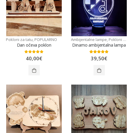
Pokloni za tatu
,
POPULARNO
Ambijentalne lampe
,
Pokloni za tatu
Dan očeva poklon
Dinamo ambijentalna lampa
0
out of 5
5.00
out of 5
40,00
€
39,50
€