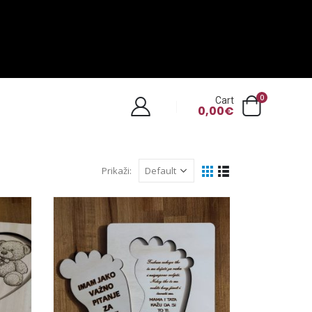
0
Cart
0,00
€
Prikaži: