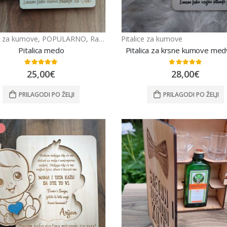
ce za kumove
,
POPULARNO
,
Razno
Pitalice za kumove
Pitalica medo
Pitalica za krsne kumove med
5.00
out of 5
0
out of 5
25,00
€
28,00
€
PRILAGODI PO ŽELJI
PRILAGODI PO ŽELJI
Noćna Lampa Godišnjica Braka
5.00
out of 5
47,00
€
49,00
€