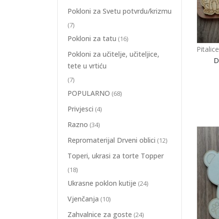
Pokloni za Svetu potvrdu/krizmu
(7)
Pokloni za tatu
(16)
Pitali
Pokloni za učitelje, učiteljice,
D
tete u vrtiću
(7)
POPULARNO
(68)
Privjesci
(4)
Razno
(34)
Repromaterijal Drveni oblici
(12)
Toperi, ukrasi za torte Topper
(18)
Ukrasne poklon kutije
(24)
Vjenčanja
(10)
Zahvalnice za goste
(24)