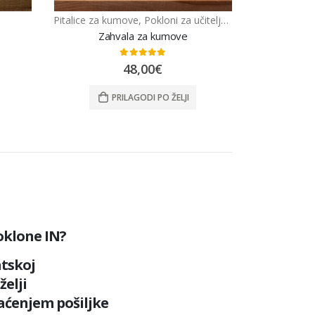
Pitalice za kumove
,
Pokloni za učitelje, učiteljice, tete u vrtiću
Zahvala za kumove
0
out of 5
48,00
€
PRILAGODI PO ŽELJI
oklone IN?
tskoj
želji
raćenjem pošiljke