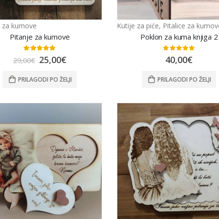
ce za kumove
Kutije za piće
,
Pitalice za kumov
Svijećnjak HOME
Pitanje za kumove
Poklon za kuma knjiga 2
0
out of 5
25,00
€
5.00
out of 5
0
out of 5
25,00
€
40,00
€
29,00
€
PRILAGODI PO ŽELJI
PRILAGODI PO ŽELJI
Ambijentalna lampa auto
0
out of 5
42,00
€