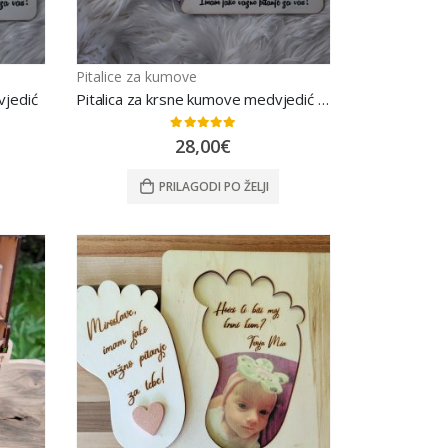
Pitalice za kumove
vjedić
Pitalica za krsne kumove medvjedić plavi
0
out of 5
28,00
€
PRILAGODI PO ŽELJI