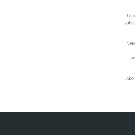
U po
zahva
Veli
pe
Ako 