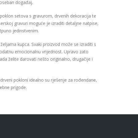
poseban događaj.
, poklon setova s gravurom, drvenih dekoracija te
erskoj gravuri moguće je izraditi detaljne natpise,
otpuno jedinstvenim.
željama kupca. Svaki proizvod može se izraditi s
datnu emocionalnu vrijednost. Upravo zato
da želite darovati nešto originalno, drugačije i
i drveni pokloni idealno su rješenje za rođendane,
ebne prigode.