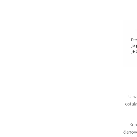
U na
ostal
Kup
članov