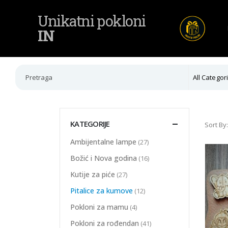
Unikatni pokloni
IN
All Categor
KATEGORIJE
Sort By:
Ambijentalne lampe
(27)
Božić i Nova godina
(16)
Kutije za piće
(27)
Pitalice za kumove
(12)
Pokloni za mamu
(4)
Pokloni za rođendan
(41)