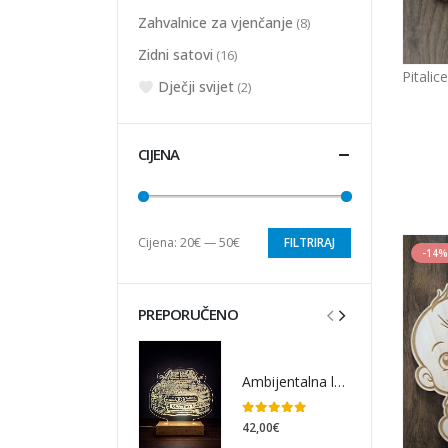
Zahvalnice za vjenčanje
(8)
Zidni satovi
(16)
Pitali
Dječji svijet
(2)
CIJENA
Cijena:
20€
—
50€
FILTRIRAJ
-14%
PREPORUČENO
Ambijentalna lampa auto
0
out of 5
42,00
€