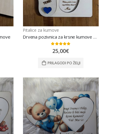
Pitalice za kumove
umove
Drvena pozivnica za krsne kumove pitalica
0
out of 5
25,00
€
PRILAGODI PO ŽELJI