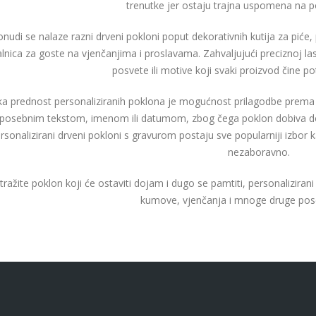
trenutke jer ostaju trajna uspomena na 
nudi se nalaze razni drveni pokloni poput dekorativnih kutija za piće
lnica za goste na vjenčanjima i proslavama. Zahvaljujući preciznoj las
posvete ili motive koji svaki proizvod čine p
ka prednost personaliziranih poklona je mogućnost prilagodbe prema 
posebnim tekstom, imenom ili datumom, zbog čega poklon dobiva do
rsonalizirani drveni pokloni s gravurom postaju sve popularniji izbor ka
nezaboravno.
tražite poklon koji će ostaviti dojam i dugo se pamtiti, personaliziran
kumove, vjenčanja i mnoge druge pos