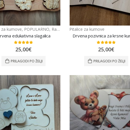
ce za kumove
,
POPULARNO
,
Razno
Pitalice za kumove
rvena edukativna slagalica
Drvena pozivnica za krsne k
0
out of 5
0
out of 5
25,00
€
25,00
€
PRILAGODI PO ŽELJI
PRILAGODI PO ŽELJI