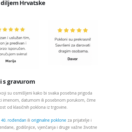
 diljem Hrvatske
ni s gravurom
koji su osmišljeni kako bi svaka posebna prigoda
oditi imenom, datumom ili posebnom porukom, čime
st od klasičnih poklona iz trgovine.
 40. rođendan
ili
originalne poklone
za prijatelje i
đendane, godišnjice, vjenčanja i druge važne životne