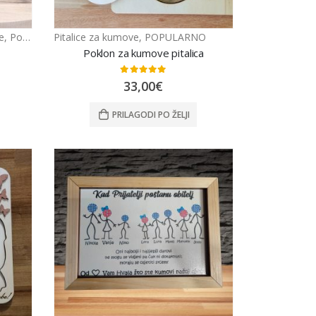
e
,
Pokloni za rođendan
Pitalice za kumove
,
POPULARNO
Poklon za kumove pitalica
0
out of 5
33,00
€
PRILAGODI PO ŽELJI