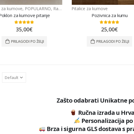
ce za kumove
,
POPULARNO
,
Razno
Pitalice za kumove
Poklon za kumove pitanje
Pozivnica za kumu
5.00
out of 5
5.00
out of 5
35,00
€
25,00
€
PRILAGODI PO ŽELJI
PRILAGODI PO ŽELJI
Zašto odabrati Unikatne p
Ručna izrada u Hrva
Personalizacija po 
Brza i sigurna GLS dostava s p