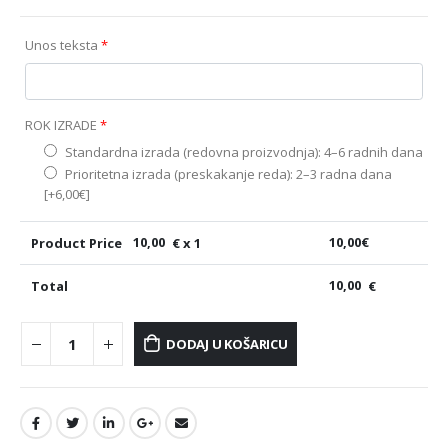
Unos teksta
*
ROK IZRADE
*
Standardna izrada (redovna proizvodnja): 4–6 radnih dana
Prioritetna izrada (preskakanje reda): 2–3 radna dana
[+6,00€]
Product Price
10,00
€ x 1
10,00
€
Total
10,00
€
DODAJ U KOŠARICU