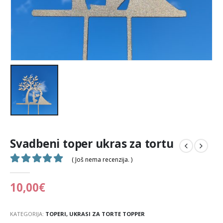
Svadbeni toper ukras za tortu
( Još nema recenzija. )
0
out of 5
10,00
€
KATEGORIJA:
TOPERI, UKRASI ZA TORTE TOPPER