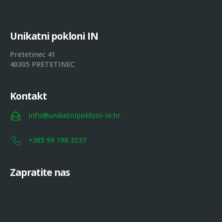
U
n
i
k
a
t
n
i
p
o
k
l
o
n
i
I
N
Pretetinec 41
40305 PRETETINEC
Kontakt
info@unikatnipokloni-in.hr
+385 99 196 3537
Zapratite nas