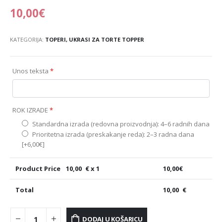
10,00
€
KATEGORIJA:
TOPERI, UKRASI ZA TORTE TOPPER
Unos teksta
*
ROK IZRADE
*
Standardna izrada (redovna proizvodnja): 4–6 radnih dana
Prioritetna izrada (preskakanje reda): 2–3 radna dana
[+6,00€]
Product Price
10,00
€ x 1
10,00
€
Total
10,00
€
DODAJ U KOŠARICU