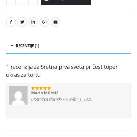
RECENZIJE (1)
1 recenzija za
Sretna prva sveta pričest toper
ukras za tortu
Mario Miletić
5
od 5
(Potvrđen vlasnik)
–
6 svibnja, 2026