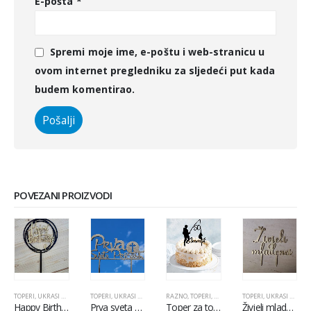
E-pošta
*
Spremi moje ime, e-poštu i web-stranicu u
ovom internet pregledniku za sljedeći put kada
budem komentirao.
POVEZANI PROIZVODI
TOPERI, UKRASI ZA TORTE TOPPER
TOPERI, UKRASI ZA TORTE TOPPER
RAZNO
,
TOPERI, UKRASI ZA TORTE TOPPER
TOPERI, UKRASI ZA TORTE TOPPER
Happy Birthday toper – ukras za tortu
Prva sveta pričest toper ukras za tortu
Toper za tortu Ribič
Živjeli mladenci toper ukras za tortu