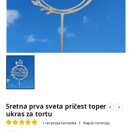
Sretna prva sveta pričest toper
ukras za tortu
1
recenzija korisnika
|
Napiši recenziju
5.00
out of 5