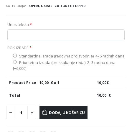
KATEGORIJA:
TOPERI, UKRASI ZA TORTE TOPPER
Unos teksta
*
ROK IZRADE
*
Standardna izrada (redovna proizvodnja): 4–6 radnih dana
Prioritetna izrada (preskakanje reda): 2–3 radna dana
[+6,00€]
Product Price
10,00
€ x 1
10,00
€
Total
10,00
€
DODAJ U KOŠARICU