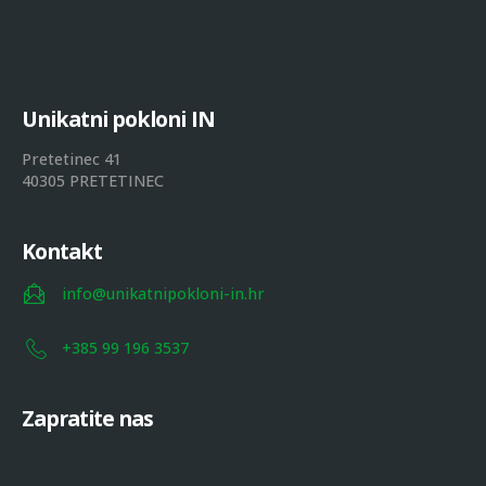
U
n
i
k
a
t
n
i
p
o
k
l
o
n
i
I
N
Pretetinec 41
40305 PRETETINEC
Kontakt
info@unikatnipokloni-in.hr
+385 99 196 3537
Zapratite nas