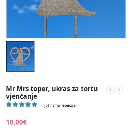
Mr Mrs toper, ukras za tortu
vjenčanje
( Još nema recenzija. )
0
out of 5
10,00
€