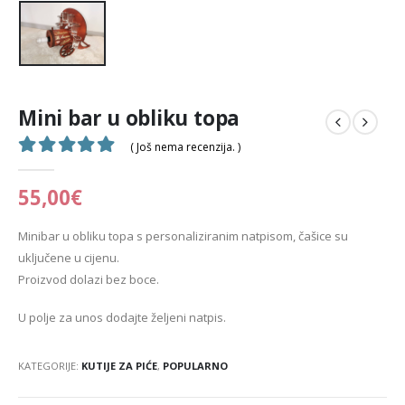
Mini bar u obliku topa
( Još nema recenzija. )
0
out of 5
55,00
€
Minibar u obliku topa s personaliziranim natpisom, čašice su
uključene u cijenu.
Proizvod dolazi bez boce.
U polje za unos dodajte željeni natpis.
KATEGORIJE:
KUTIJE ZA PIĆE
,
POPULARNO