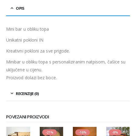
OPIS
Mini bar u obliku topa
Unikatni pokloni IN
Kreativni pokloni za sve prigode.
Minibar u obliku topa s personaliziranim natpisom, čašice su
uključene u cijenu.
Proizvod dolazi bez boce.
RECENZIJE (0)
POVEZANI PROIZVODI
-21%
-16%
-8%