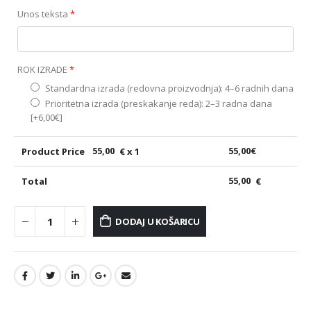
Unos teksta
*
ROK IZRADE
*
Standardna izrada (redovna proizvodnja): 4–6 radnih dana
Prioritetna izrada (preskakanje reda): 2–3 radna dana
[+6,00€]
Product Price
55,00
€ x 1
55,00
€
Total
55,00
€
DODAJ U KOŠARICU