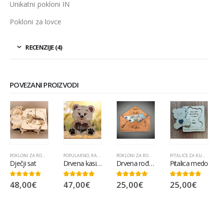
Unikatni pokloni IN
Pokloni za lovce
RECENZIJE (4)
POVEZANI PROIZVODI
POKLONI ZA ROĐENDAN
,
POPULARNO
POPULARNO
,
,
RAZNO
RAZNO
POKLONI ZA ROĐENDAN
,
POPULARNO
,
RAZNO
PITALICE ZA KUMOVE
,
Dječji sat
Drvena kasica medo
Drvena rođendanska koverta
Pitalica medo
48,00
€
47,00
€
25,00
€
25,00
€
0
out of 5
5.00
out of 5
5.00
out of 5
5.00
out of 5