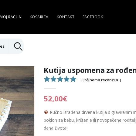
MOJ RAČUN
KOŠARICA
KONTAKT
FACEBOOK
ies
Kutija uspomena za rođen
( Još nema recenzija. )
0
out of 5
52,00
€
Ručno izrađena drvena kutija s graviranim
poklon za bebu, krštenje ili novopečene roditel
dana života!