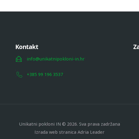
Kontakt
Za
info@unikatnipokloni-in.hr
+385 99 196 3537
Unikatni pokloni IN © 2026. Sva prava zadržana
Izrada web stranica
Adria Leader