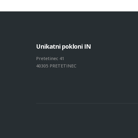
U
n
i
k
a
t
n
i
p
o
k
l
o
n
i
I
N
Pretetinec 41
40305 PRETETINEC