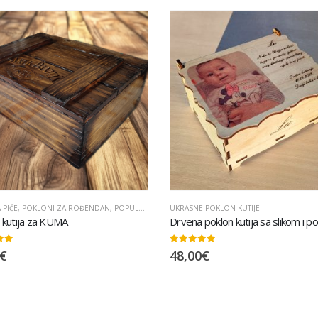
 PIĆE
,
POKLONI ZA ROĐENDAN
,
POPULARNO
,
UKRASNE POKLON KUTIJE
UKRASNE POKLON KUTIJE
 kutija za KUMA
 5
0
out of 5
€
48,00
€