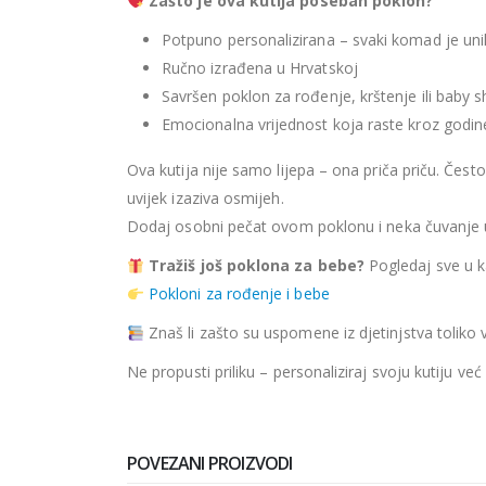
Zašto je ova kutija poseban poklon?
Potpuno personalizirana – svaki komad je uni
Ručno izrađena u Hrvatskoj
Savršen poklon za rođenje, krštenje ili baby 
Emocionalna vrijednost koja raste kroz godin
Ova kutija nije samo lijepa – ona priča priču. Često 
uvijek izaziva osmijeh.
Dodaj osobni pečat ovom poklonu i neka čuvanje u
Tražiš još poklona za bebe?
Pogledaj sve u ka
Pokloni za rođenje i bebe
Znaš li zašto su uspomene iz djetinjstva toliko 
Ne propusti priliku – personaliziraj svoju kutiju već 
POVEZANI PROIZVODI