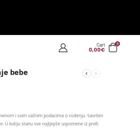
0
Cart
0,00
€
je bebe
 imenom i svim važnim podacima o rođenju. Savršen
je. U kutiju stanu sve najljepše uspomene iz prvih