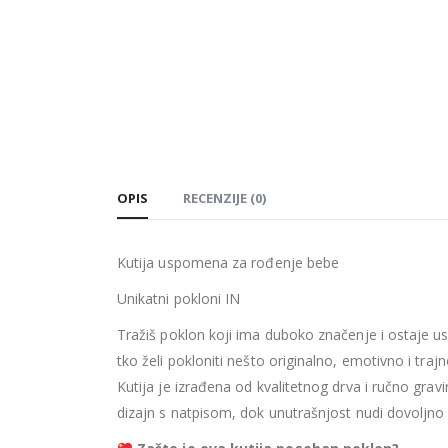
OPIS
RECENZIJE (0)
Kutija uspomena za rođenje bebe
Unikatni pokloni IN
Tražiš poklon koji ima duboko značenje i ostaje u
tko želi pokloniti nešto originalno, emotivno i trajn
Kutija je izrađena od kvalitetnog drva i ručno g
dizajn s natpisom, dok unutrašnjost nudi dovoljno 