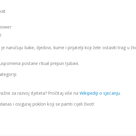
kat
shower
e
je naručuju bake, djedovi, kume i prijatelji koji žele ostaviti trag u 
spomena postane ritual prepun ljubavi.
tegoriji:
važne za razvoj djeteta? Pročitaj više na
Wikipediji o sjećanju
.
danas i osiguraj poklon koji se pamti cijeli život!