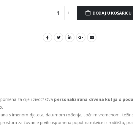
DODAJ U KOŠARICU
spomena za cijeli život? Ova
personalizirana drvena kutija s pod
o.
ravirana s imenom djeteta, datumom rođenja, točnim vremenom, težin
prostora za čuvanje prvih uspomena poput narukvice iz rodilišta, pram