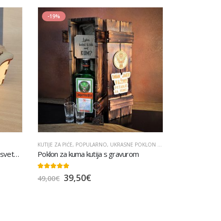
-19%
KUTIJE ZA PIĆE
,
POPULARNO
,
UKRASNE POKLON KUTIJE
Drvena poklon kutija sa slikom i posvetom
Poklon za kuma kutija s gravurom
5.00
out of 5
39,50
€
49,00
€