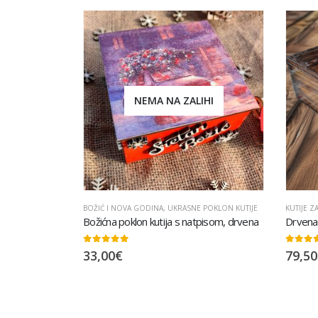
NEMA NA ZALIHI
BOŽIĆ I NOVA GODINA
,
UKRASNE POKLON KUTIJE
KUTIJE ZA
Božićna poklon kutija s natpisom, drvena
Drvena
0
out of 5
0
out of
33,00
€
79,50