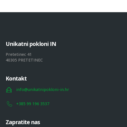
U
n
i
k
a
t
n
i
p
o
k
l
o
n
i
I
N
Pretetinec 41
40305 PRETETINEC
Kontakt
info@unikatnipokloni-in.hr
+385 99 196 3537
Zapratite nas