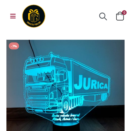
0
-7%