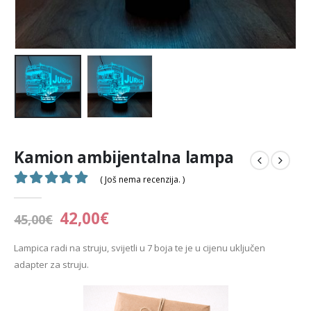
Kamion ambijentalna lampa
( Još nema recenzija. )
0
out of 5
42,00
€
45,00
€
Lampica radi na struju, svijetli u 7 boja te je u cijenu uključen
adapter za struju.