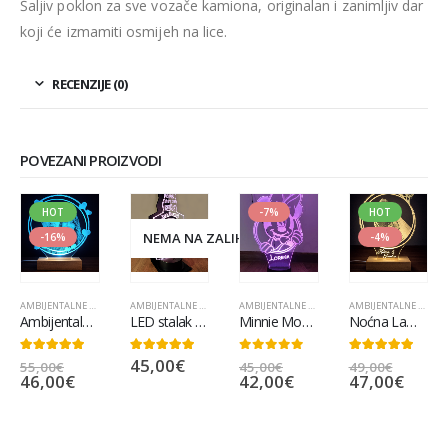
Šaljiv poklon za sve vozače kamiona, originalan i zanimljiv dar
koji će izmamiti osmijeh na lice.
RECENZIJE (0)
POVEZANI PROIZVODI
HOT
-7%
HOT
NEMA NA ZALIHI
-16%
-4%
AMBIJENTALNE LAMPE
,
POPULARNO
AMBIJENTALNE LAMPE
,
POPULARNO
AMBIJENTALNE LAMPE
,
POPULARNO
AMBIJENTALNE LAMPE
Ambijentalna lampa portret
LED stalak pozivnica za kuma/poklon
Minnie Mouse ambijentalna lampa
Noćna Lampa Godišnjica Braka
45,00
€
5.00
out of 5
5.00
out of 5
0
out of 5
5.00
out of 5
55,00
€
45,00
€
49,00
€
46,00
€
42,00
€
47,00
€