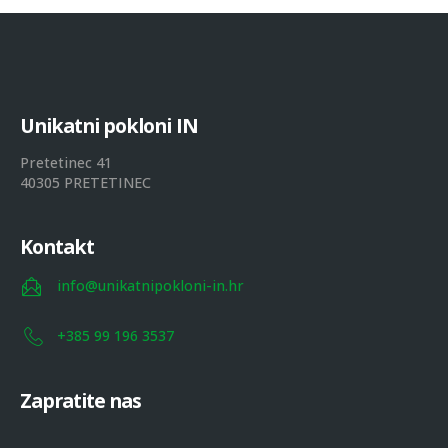
U
n
i
k
a
t
n
i
p
o
k
l
o
n
i
I
N
Pretetinec 41
40305 PRETETINEC
Kontakt
info@unikatnipokloni-in.hr
+385 99 196 3537
Zapratite nas