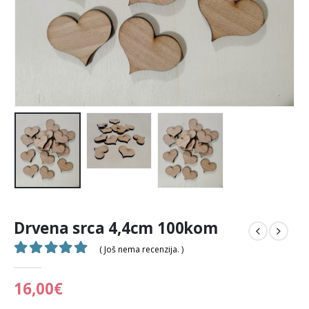
Drvena srca 4,4cm 100kom
( Još nema recenzija. )
0
out of 5
16,00
€