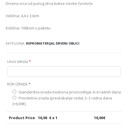
Drvena srca od punog drva bukve visoke čvrstoće.
Veličina: 4,4 x 3,6cm
Količina: 100kom u paketu
KATEGORIJA:
REPROMATERIJAL DRVENI OBLICI
Unos teksta
*
ROK IZRADE
*
Standardna izrada (redovna proizvodnja): 4–6 radnih dana
Prioritetna izrada (preskakanje reda): 2–3 radna dana
[+6,00€]
Product Price
16,00
€ x 1
16,00
€