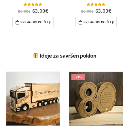
63,00
€
63,00
€
4.88
out of 5
5.00
out of 5
80,00
€
80,00
€
PRILAGODI PO ŽELJI
PRILAGODI PO ŽELJI
Ideje za savršen poklon
-21%