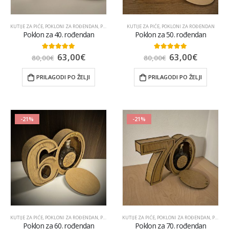
KUTIJE ZA PIĆE
,
POKLONI ZA ROĐENDAN
,
POKLONI ZA TATU
KUTIJE ZA PIĆE
,
POPULARNO
,
POKLONI ZA ROĐENDAN
,
UKRASNE POKLON KUTIJE
Poklon za 40. rođendan
Poklon za 50. rođendan
63,00
€
63,00
€
5.00
out of 5
5.00
out of 5
80,00
€
80,00
€
PRILAGODI PO ŽELJI
PRILAGODI PO ŽELJI
-21%
-21%
KUTIJE ZA PIĆE
,
POKLONI ZA ROĐENDAN
,
POKLONI ZA TATU
KUTIJE ZA PIĆE
,
POPULARNO
,
POKLONI ZA ROĐENDAN
,
UKRASNE POKLON KUTIJE
,
POKLONI ZA TATU
Poklon za 60. rođendan
Poklon za 70. rođendan