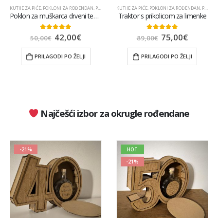
KUTIJE ZA PIĆE
,
POKLONI ZA ROĐENDAN
,
POPULARNO
KUTIJE ZA PIĆE
,
POKLONI ZA ROĐENDAN
,
POKLONI ZA TATU
Poklon za muškarca drveni tenk gravura
Traktor s prikolicom za limenke
42,00
€
75,00
€
5.00
out of 5
5.00
out of 5
50,00
€
89,00
€
PRILAGODI PO ŽELJI
PRILAGODI PO ŽELJI
Najčešći izbor za okrugle rođendane
-21%
HOT
-21%