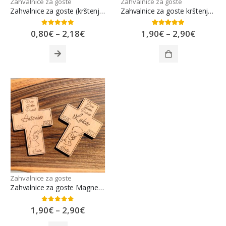
Zahvalnice za goste
Zahvalnice za goste
Zahvalnice za goste (krštenje/pričest/sveta potvrda)
Zahvalnice za goste krštenje, pričest ili sveta potvrda
0
out of 5
5.00
out of 5
0,80
€
–
2,18
€
1,90
€
–
2,90
€
Zahvalnice za goste
Zahvalnice za goste Magnetići Pričest ili Krizma
0
out of 5
1,90
€
–
2,90
€