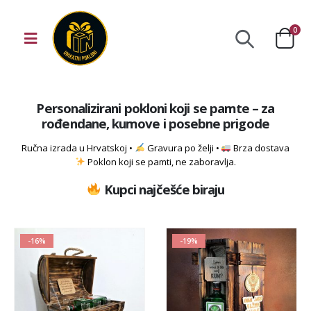
0
Personalizirani pokloni koji se pamte – za
rođendane, kumove i posebne prigode
Ručna izrada u Hrvatskoj •
Gravura po želji •
Brza dostava
Poklon koji se pamti, ne zaboravlja.
Kupci najčešće biraju
-16%
-19%