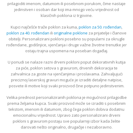
prilagoditi imenom, datumom ili posebnom porukom, čime nastaje
jedinstven i osoban dar koji ima mnogo veću vrijednost od
klasičnih poklona iz trgovine.
Kupci najčešće traže poklon za kuma,
poklon za 50. rođendan
,
poklon za 40. rođendan
ili
originalne poklone
za prijatelje i članove
obitelji. Personalizirani pokloni posebno su popularni za okrugle
rođendane, godišnjice, vjenčanja i druge važne životne trenutke jer
ostaju trajna uspomena na poseban događaj.
U ponudi se nalaze razni drveni pokloni poput dekorativnih kutija
za piće, poklon setova s gravurom, drvenih dekoracija te
zahvalnica za goste na vjenčanjima i proslavama. Zahvaljujući
preciznoj laserskoj gravuri moguće je izraditi detaljne natpise,
posvete ili motive koji svaki proizvod čine potpuno jedinstvenim.
Velika prednost personaliziranih poklona je mogućnost prilagodbe
prema željama kupca. Svaki proizvod može se izraditi s posebnim
tekstom, imenom ili datumom, zbog čega poklon dobiva dodatnu
emocionalnu vrijednost. Upravo zato personalizirani drveni
pokloni s gravurom postaju sve popularniji izbor kada želite
darovati nešto originalno, drugačije i nezaboravno.