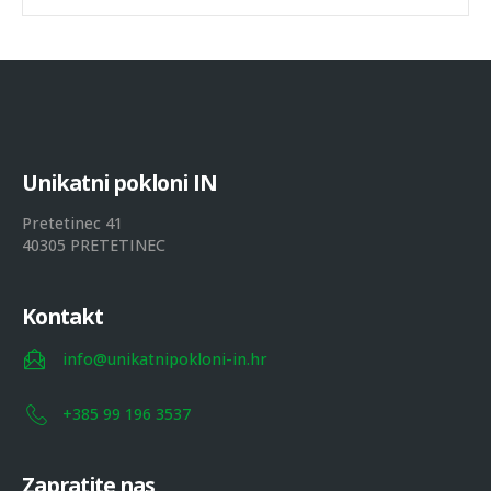
U
n
i
k
a
t
n
i
p
o
k
l
o
n
i
I
N
Pretetinec 41
40305 PRETETINEC
Kontakt
info@unikatnipokloni-in.hr
+385 99 196 3537
Zapratite nas