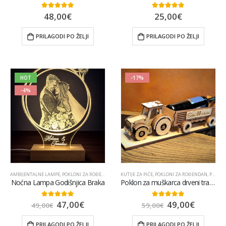
48,00
€
25,00
€
5.00
out of 5
4.83
out of 5
PRILAGODI PO ŽELJI
PRILAGODI PO ŽELJI
HOT
-17%
-4%
AMBIJENTALNE LAMPE
,
POKLONI ZA ROĐENDAN
,
POPULARNO
KUTIJE ZA PIĆE
,
POKLONI ZA ROĐENDAN
,
POPULARNO
Noćna Lampa Godišnjica Braka
Poklon za muškarca drveni traktor
47,00
€
49,00
€
5.00
out of 5
5.00
out of 5
49,00
€
59,00
€
PRILAGODI PO ŽELJI
PRILAGODI PO ŽELJI