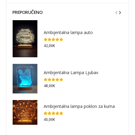
PREPORUČENO
Ambijentalna lampa auto
0
out of 5
42,00
€
Ambijentalna Lampa Ljubav
0
out of 5
48,00
€
Ambijentalna lampa poklon za kuma
5.00
out of 5
45,00
€