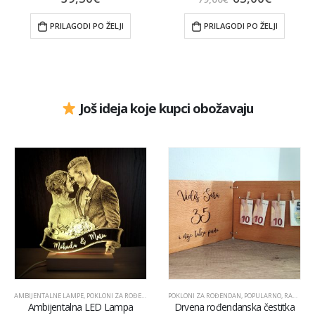
PRILAGODI PO ŽELJI
PRILAGODI PO ŽELJI
Još ideja koje kupci obožavaju
AMBIJENTALNE LAMPE
,
POKLONI ZA ROĐENDAN
,
VJENČANJA
POKLONI ZA ROĐENDAN
,
POPULARNO
,
RAZNO
Ambijentalna LED Lampa
Drvena rođendanska čestitka