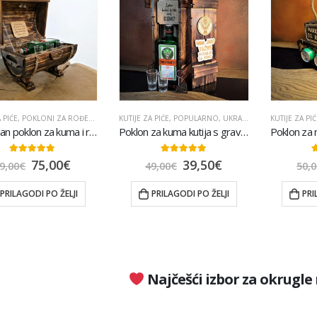
 PIĆE
,
POKLONI ZA ROĐENDAN
,
POPULARNO
KUTIJE ZA PIĆE
,
UKRASNE POKLON KUTIJE
,
POPULARNO
,
UKRASNE POKLON KUTIJE
KUTIJE ZA PIĆ
Originalan poklon za kuma i rođendan – drvena bačvica s gravurom
Poklon za kuma kutija s gravurom
5.00
out of 5
5.00
out of 5
5
75,00
€
39,50
€
9,00
€
49,00
€
50,0
PRILAGODI PO ŽELJI
PRILAGODI PO ŽELJI
PRI
Najčešći izbor za okrugl