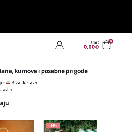
0
Cart
0,00
€
ndane, kumove i posebne prigode
i •
Brza dostava
ravlja.
raju
-16%