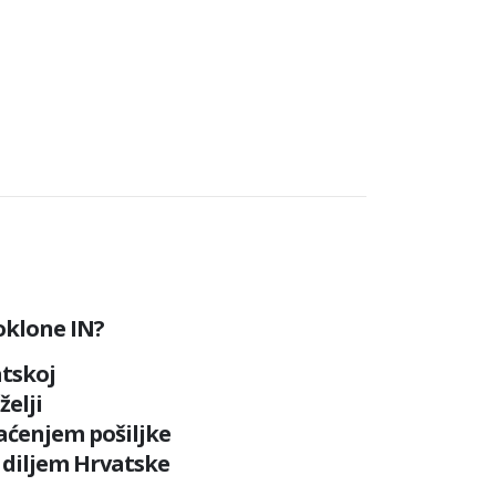
oklone IN?
tskoj
želji
raćenjem pošiljke
 diljem Hrvatske