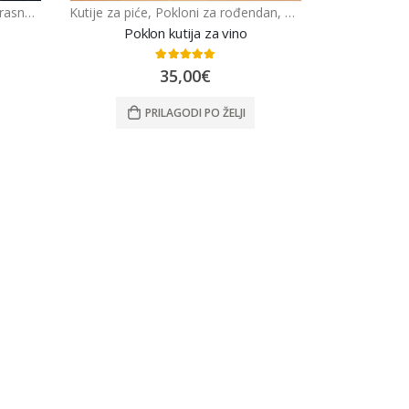
poklon kutije
Kutije za piće
,
Pokloni za rođendan
,
POPULARNO
,
Razno
Poklon kutija za vino
5.00
out of 5
35,00
€
PRILAGODI PO ŽELJI