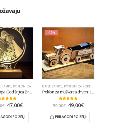
božavaju
-17%
E LAMPE
,
POKLONI ZA ROĐENDAN
KUTIJE ZA PIĆE
,
POPULARNO
,
POKLONI ZA ROĐENDAN
,
POPULARNO
Noćna Lampa Godišnjica Braka
Poklon za muškarca drveni traktor
.00
out of 5
5.00
out of 5
47,00
€
49,00
€
0
€
59,00
€
LAGODI PO ŽELJI
PRILAGODI PO ŽELJI