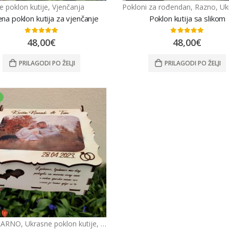
e poklon kutije
,
Vjenčanja
Pokloni za rođendan
,
Razno
,
Ukrasne 
na poklon kutija za vjenčanje
Poklon kutija sa slikom
0
out of 5
0
out of 5
48,00
€
48,00
€
PRILAGODI PO ŽELJI
PRILAGODI PO ŽELJI
LARNO
,
Ukrasne poklon kutije
,
Vjenčanja