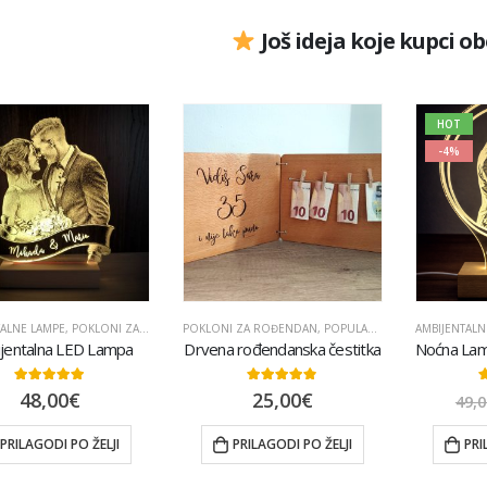
Još ideja koje kupci o
HOT
-4%
TALNE LAMPE
,
POKLONI ZA ROĐENDAN
POKLONI ZA ROĐENDAN
,
VJENČANJA
,
POPULARNO
,
RAZNO
AMBIJENTALN
jentalna LED Lampa
Drvena rođendanska čestitka
5.00
out of 5
4.83
out of 5
5
48,00
€
25,00
€
49,0
PRILAGODI PO ŽELJI
PRILAGODI PO ŽELJI
PRI