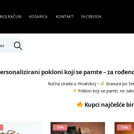
MOJ RAČUN
KOŠARICA
KONTAKT
FACEBOOK
ies
ersonalizirani pokloni koji se pamte – za rođe
Ručna izrada u Hrvatskoj •
Gravura po želj
Poklon koji se pamti, ne zabo
Kupci najčešće bi
-19%
-16%