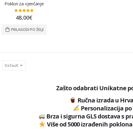
Poklon za vjenčanje
0
out of 5
48,00
€
PRILAGODI PO ŽELJI
Zašto odabrati Unikatne p
Ručna izrada u Hrva
Personalizacija po 
Brza i sigurna GLS dostava s p
Više od 5000 izrađenih poklona