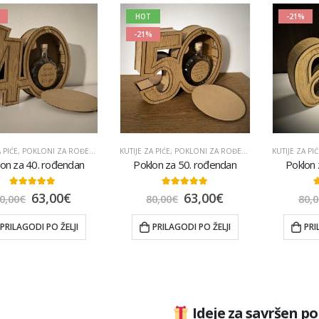
HOT
-21%
-21%
 PIĆE
,
POKLONI ZA ROĐENDAN
,
POKLONI ZA TATU
KUTIJE ZA PIĆE
,
POKLONI ZA ROĐENDAN
,
POPULARNO
,
UKRASNE POKLON KUTIJ
KUTIJE ZA PIĆ
on za 40. rođendan
Poklon za 50. rođendan
Poklon 
5.00
out of 5
5.00
out of 5
4
63,00
€
63,00
€
0,00
€
80,00
€
80,0
PRILAGODI PO ŽELJI
PRILAGODI PO ŽELJI
PRI
Noćna Lampa Godišnjica Braka
5.00
out of 5
47,00
€
49,00
€
Ideje za savršen p