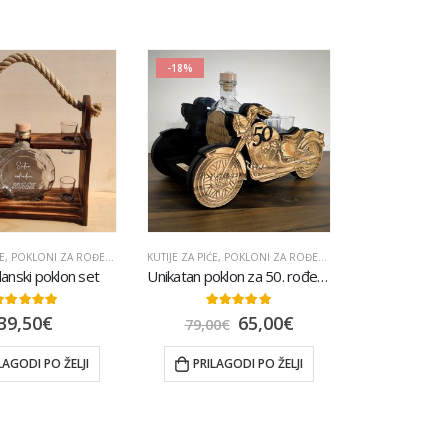
-18%
ATU
E
,
POKLONI ZA ROĐENDAN
,
POPULARNO
,
UKRASNE POKLON KUTIJE
,
POPULARNO
KUTIJE ZA PIĆE
,
POKLONI ZA ROĐENDAN
,
POKLONI ZA TATU
nski poklon set
Unikatan poklon za 50. rođendan
.00
out of 5
5.00
out of 5
39,50
€
65,00
€
79,00
€
LAGODI PO ŽELJI
PRILAGODI PO ŽELJI