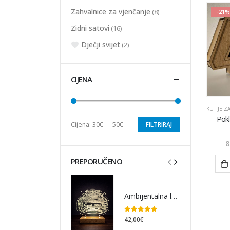
Zahvalnice za vjenčanje
(8)
-21%
Zidni satovi
(16)
Dječji svijet
(2)
CIJENA
KUTIJE ZA
Pokl
Cijena:
30€
—
50€
FILTRIRAJ
8
PREPORUČENO
Ambijentalna lampa auto
0
out of 5
42,00
€