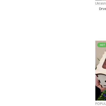
Ukrasn
Drve
HOT
POPU