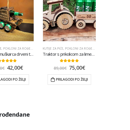
E
,
POKLONI ZA ROĐENDAN
,
POPULARNO
KUTIJE ZA PIĆE
,
POKLONI ZA ROĐENDAN
,
POKLONI ZA TATU
Poklon za muškarca drveni tenk gravura
Traktor s prikolicom za limenke
.00
out of 5
5.00
out of 5
42,00
€
75,00
€
0
€
89,00
€
LAGODI PO ŽELJI
PRILAGODI PO ŽELJI
e rođendane