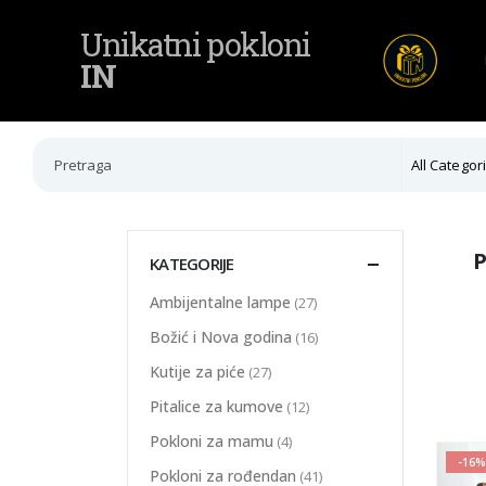
Unikatni pokloni
IN
All Categor
P
KATEGORIJE
Ambijentalne lampe
(27)
Božić i Nova godina
(16)
Kutije za piće
(27)
Pitalice za kumove
(12)
Pokloni za mamu
(4)
-16%
Pokloni za rođendan
(41)