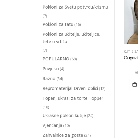
Pokloni za Svetu potvrdu/krizmu
(7)
Pokloni za tatu
(16)
Pokloni za učitelje, učiteljice,
tete u vrtiću
(7)
KUTIJE ZA
POPULARNO
(68)
Privjesci
(4)
8
Razno
(34)
Repromaterijal Drveni oblici
(12)
Toperi, ukrasi za torte Topper
(18)
Ukrasne poklon kutije
(24)
Vjenčanja
(10)
Zahvalnice za goste
(24)