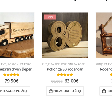
Svijećnjak HOME
-21%
0
out of 5
25,00
€
Ambijentalna lampa auto
0
out of 5
42,00
€
 PIĆE
,
POKLONI ZA ROĐENDAN
,
POPULARNO
KUTIJE ZA PIĆE
,
RAZNO
,
POKLONI ZA ROĐENDAN
,
POKLONI ZA T
KUTIJE ZA PIĆ
Personalizirani drveni šleper s prikolicom za bocu – poklon za vozača kamiona
Poklon za 80. rođendan
Rođenda
5.00
out of 5
5.00
out of 5
5
79,50
€
63,00
€
80,00
€
PRILAGODI PO ŽELJI
PRILAGODI PO ŽELJI
PRI