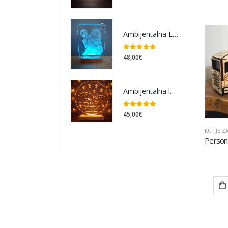
Ambijentalna Lampa Ljubav
0
out of 5
48,00
€
Ambijentalna lampa poklon za kuma
5.00
out of 5
45,00
€
KUTIJE ZA