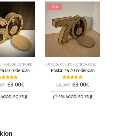
-21%
E
E
,
POKLONI ZA ROĐENDAN
,
POKLONI ZA TATU
KUTIJE ZA PIĆE
,
POKLONI ZA ROĐENDAN
,
POPULARNO
,
UKRASNE POKLON KUTIJE
,
POKLONI ZA TATU
za 60. rođendan
Poklon za 70. rođendan
.88
out of 5
5.00
out of 5
63,00
€
63,00
€
0
€
80,00
€
LAGODI PO ŽELJI
PRILAGODI PO ŽELJI
oklon