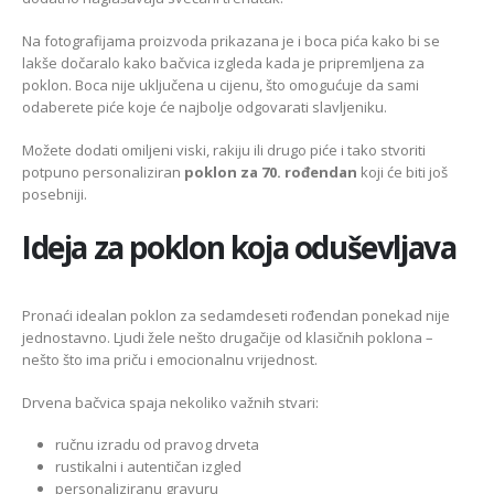
Na fotografijama proizvoda prikazana je i boca pića kako bi se
lakše dočaralo kako bačvica izgleda kada je pripremljena za
poklon. Boca nije uključena u cijenu, što omogućuje da sami
odaberete piće koje će najbolje odgovarati slavljeniku.
Možete dodati omiljeni viski, rakiju ili drugo piće i tako stvoriti
potpuno personaliziran
poklon za 70. rođendan
koji će biti još
posebniji.
Ideja za poklon koja oduševljava
Pronaći idealan poklon za sedamdeseti rođendan ponekad nije
jednostavno. Ljudi žele nešto drugačije od klasičnih poklona –
nešto što ima priču i emocionalnu vrijednost.
Drvena bačvica spaja nekoliko važnih stvari:
ručnu izradu od pravog drveta
rustikalni i autentičan izgled
personaliziranu gravuru