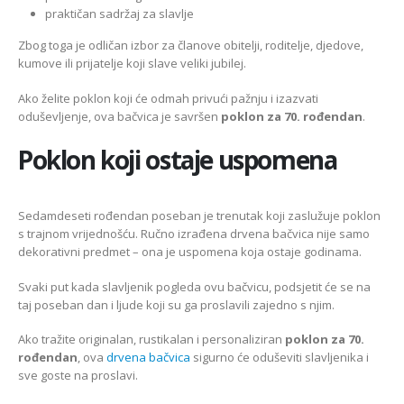
praktičan sadržaj za slavlje
Zbog toga je odličan izbor za članove obitelji, roditelje, djedove,
kumove ili prijatelje koji slave veliki jubilej.
Ako želite poklon koji će odmah privući pažnju i izazvati
oduševljenje, ova bačvica je savršen
poklon za 70. rođendan
.
Poklon koji ostaje uspomena
Sedamdeseti rođendan poseban je trenutak koji zaslužuje poklon
s trajnom vrijednošću. Ručno izrađena drvena bačvica nije samo
dekorativni predmet – ona je uspomena koja ostaje godinama.
Svaki put kada slavljenik pogleda ovu bačvicu, podsjetit će se na
taj poseban dan i ljude koji su ga proslavili zajedno s njim.
Ako tražite originalan, rustikalan i personaliziran
poklon za 70.
rođendan
, ova
drvena bačvica
sigurno će oduševiti slavljenika i
sve goste na proslavi.