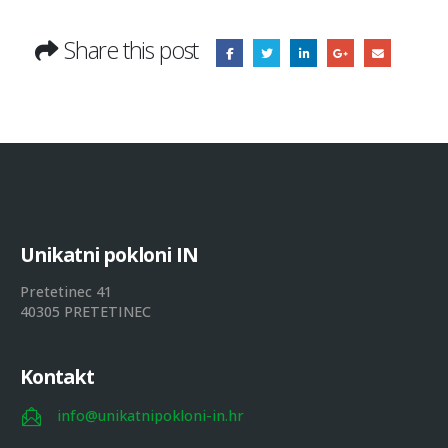
Share this post
U
n
i
k
a
t
n
i
p
o
k
l
o
n
i
I
N
Pretetinec 41
40305 PRETETINEC
Kontakt
info@unikatnipokloni-in.hr