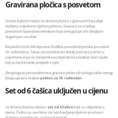
Gravirana pločica s posvetom
Unutar bačvice nalazi se drvena pločica s gravurom koja daje
dodatnu vrijednost cijelom poklonu. Gravura se izrađuje
preciznom laserskom tehnikom koja omogućuje vrlo detaljan i
dugotrajan rezultat.
Na pločici može biti ispisana čestitka, posveta ili poruka povodom
70. rođendana. Takav personalizirani detalj pretvara poklon u
uspomenu koja će slavljenika podsjećati na poseban dan i ljude
koji su taj trenutak podijelili s njim.
Zbog toga je personalizirana gravura jedan od razloga zašto mnogi
biraju upravo ovakav
poklon za 70. rođendan
.
Set od 6 čašica uključen u cijenu
Uz drvenu bačvicu dolazi i
set od 6 čašica
koje su uključene u
cijenu. Čašice su savršene za nazdravljanje tijekom proslave i
dodatno naglašavaju svečani trenutak.