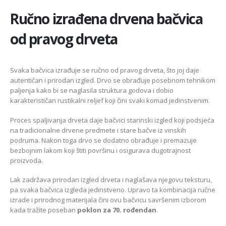
Ručno izrađena drvena bačvica
od pravog drveta
Svaka bačvica izrađuje se ručno od pravog drveta, što joj daje
autentičan i prirodan izgled. Drvo se obrađuje posebnom tehnikom
paljenja kako bi se naglasila struktura godova i dobio
karakterističan rustikalni reljef koji čini svaki komad jedinstvenim.
Proces spaljivanja drveta daje bačvici starinski izgled koji podsjeća
na tradicionalne drvene predmete i stare bačve iz vinskih
podruma. Nakon toga drvo se dodatno obrađuje i premazuje
bezbojnim lakom koji štiti površinu i osigurava dugotrajnost
proizvoda.
Lak zadržava prirodan izgled drveta i naglašava njegovu teksturu,
pa svaka bačvica izgleda jedinstveno. Upravo ta kombinacija ručne
izrade i prirodnog materijala čini ovu bačvicu savršenim izborom
kada tražite poseban
poklon za 70. rođendan
.