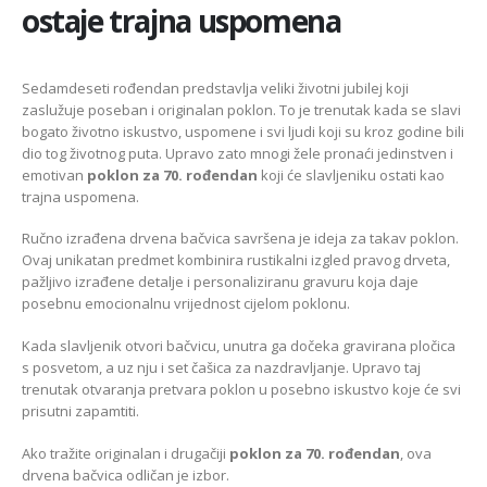
ostaje trajna uspomena
Sedamdeseti rođendan predstavlja veliki životni jubilej koji
zaslužuje poseban i originalan poklon. To je trenutak kada se slavi
bogato životno iskustvo, uspomene i svi ljudi koji su kroz godine bili
dio tog životnog puta. Upravo zato mnogi žele pronaći jedinstven i
emotivan
poklon za 70. rođendan
koji će slavljeniku ostati kao
trajna uspomena.
Ručno izrađena drvena bačvica savršena je ideja za takav poklon.
Ovaj unikatan predmet kombinira rustikalni izgled pravog drveta,
pažljivo izrađene detalje i personaliziranu gravuru koja daje
posebnu emocionalnu vrijednost cijelom poklonu.
Kada slavljenik otvori bačvicu, unutra ga dočeka gravirana pločica
s posvetom, a uz nju i set čašica za nazdravljanje. Upravo taj
trenutak otvaranja pretvara poklon u posebno iskustvo koje će svi
prisutni zapamtiti.
Ako tražite originalan i drugačiji
poklon za 70. rođendan
, ova
drvena bačvica odličan je izbor.