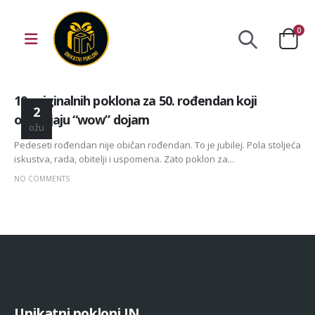
0
10 originalnih poklona za 50. rođendan koji
2
ostavljaju “wow” dojam
ožu
Pedeseti rođendan nije običan rođendan. To je jubilej. Pola stoljeća
iskustva, rada, obitelji i uspomena. Zato poklon za...
NO COMMENTS
U
n
i
k
a
t
n
i
p
o
k
l
o
n
i
I
N